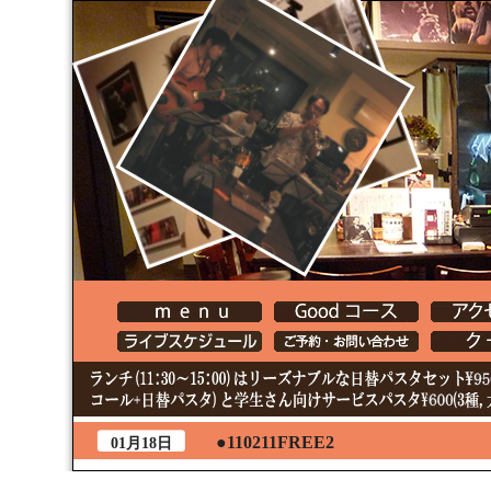
●110211FREE2
01月18日