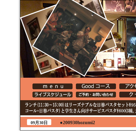
●200930hozumi2
09月30日