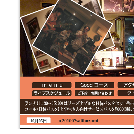
●201007satihozumi
10月05日