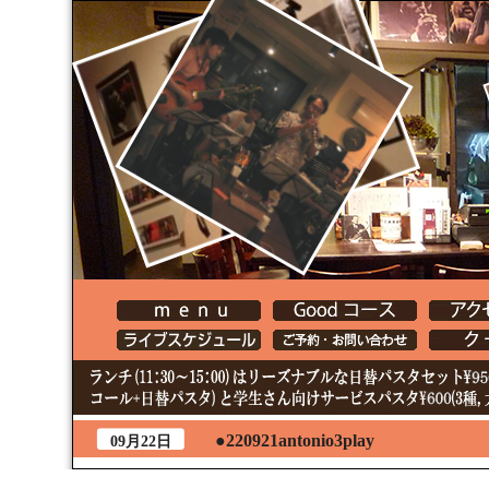
●220921antonio3play
09月22日