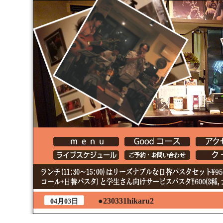
●230331hikaru2
04月03日