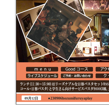
●230906hozumifuruyaplay
09月12日