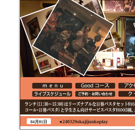
●240329okajijunkoplay
04月01日