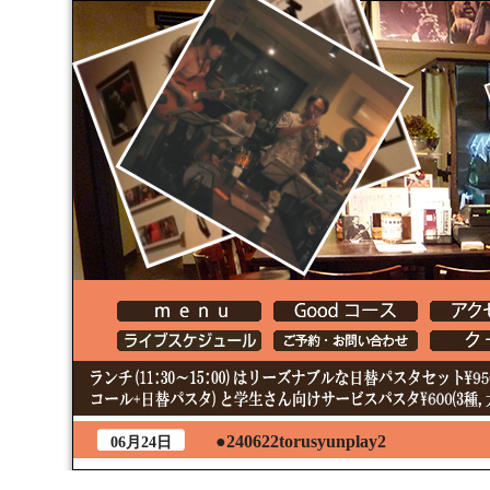
●240622torusyunplay2
06月24日