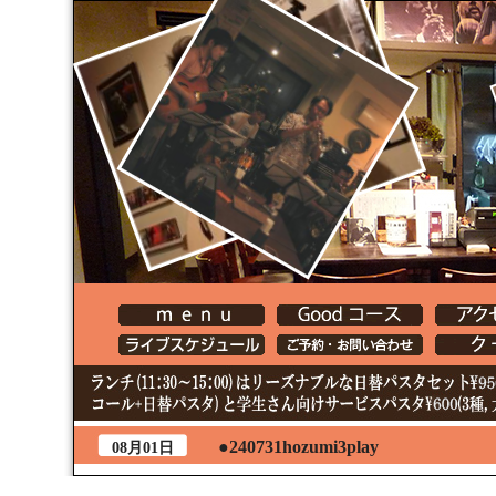
●240731hozumi3play
08月01日