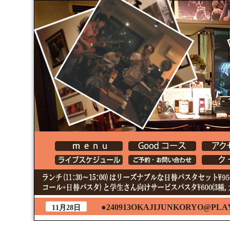
●240913OKAJIJUNKORYO@PLA
11月28日