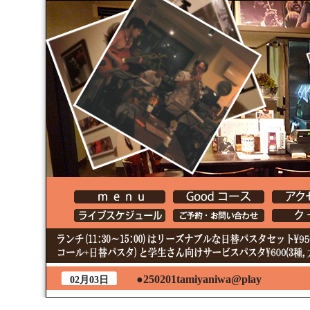
●250201tamiyaniwa@play
02月03日