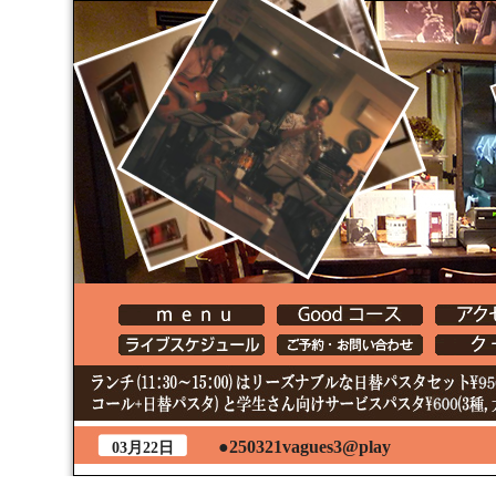
●250321vagues3@play
03月22日