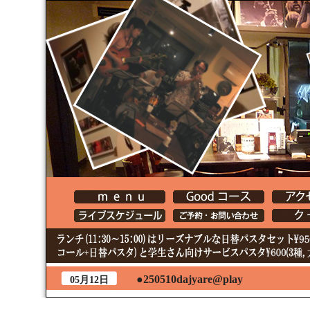
●250510dajyare@play
05月12日