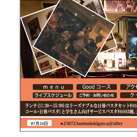
●250723antoniokigawa@after
07月24日