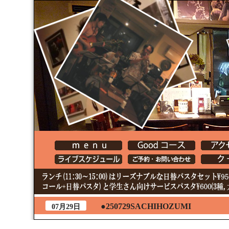
●250729SACHIHOZUMI
07月29日