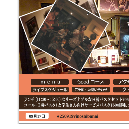
●250919vinoshibanai
09月17日