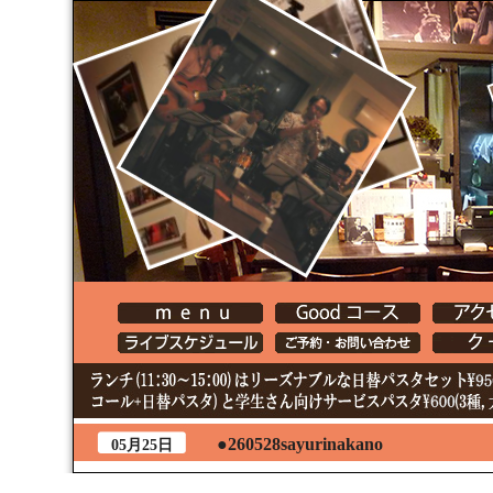
●260528sayurinakano
05月25日